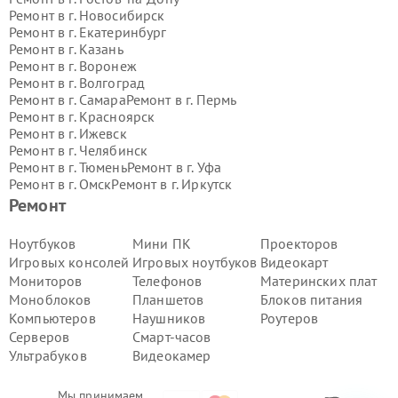
Ремонт в г.
Новосибирск
Ремонт в г.
Екатеринбург
Ремонт в г.
Казань
Ремонт в г.
Воронеж
Ремонт в г.
Волгоград
Ремонт в г.
Самара
Ремонт в г.
Пермь
Ремонт в г.
Красноярск
Ремонт в г.
Ижевск
Ремонт в г.
Челябинск
Ремонт в г.
Тюмень
Ремонт в г.
Уфа
Ремонт в г.
Омск
Ремонт в г.
Иркутск
Ремонт в г.
Ярославль
Ремонт
Ремонт в г.
Саратов
Ремонт в г.
Барнаул
Ноутбуков
Мини ПК
Проекторов
Ремонт в г.
Тольятти
Игровых консолей
Игровых ноутбуков
Видеокарт
Ремонт в г.
Хабаровск
Мониторов
Телефонов
Материнских плат
Ремонт в г.
Томск
Моноблоков
Планшетов
Блоков питания
Ремонт в г.
Ульяновск
Компьютеров
Наушников
Роутеров
Ремонт в г.
Киров
Ремонт в г.
Архангельск
Серверов
Смарт-часов
Ремонт в г.
Астрахань
Ультрабуков
Видеокамер
Ремонт в г.
Белгород
Ремонт в г.
Благовещенск
Мы принимаем