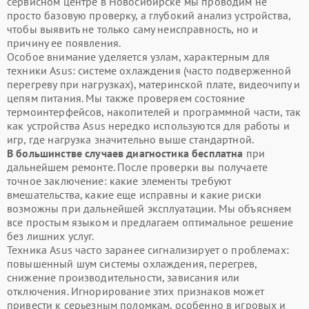
сервисном центре в Новосибирске мы проводим не
просто базовую проверку, а глубокий анализ устройства,
чтобы выявить не только саму неисправность, но и
причину ее появления.
Особое внимание уделяется узлам, характерным для
техники Asus: системе охлаждения (часто подверженной
перегреву при нагрузках), материнской плате, видеочипу и
цепям питания. Мы также проверяем состояние
термоинтерфейсов, накопителей и программной части, так
как устройства Asus нередко используются для работы и
игр, где нагрузка значительно выше стандартной.
В большинстве случаев диагностика бесплатна
при
дальнейшем ремонте. После проверки вы получаете
точное заключение: какие элементы требуют
вмешательства, какие еще исправны и какие риски
возможны при дальнейшей эксплуатации. Мы объясняем
все простым языком и предлагаем оптимальное решение
без лишних услуг.
Техника Asus часто заранее сигнализирует о проблемах:
повышенный шум системы охлаждения, перегрев,
снижение производительности, зависания или
отключения. Игнорирование этих признаков может
привести к серьезным поломкам, особенно в игровых и