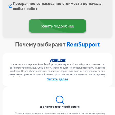
Прозрачное согласование стоимости до начала
любых работ
Узнать подробнее
Почему выбирают
RemSupport
Наша сеть мастерских Asus RemSupport действует в Новосибирске и занимается
ремонтом техники Asus. Специалисты ремонтируют мониторы, видеокарты и другие
приборы. Перед обслуживанием реализуют первичную диагностику устройств для
выявления причины поломки. Администратор согласует с клиентом список нужных
действий и их цену. Только затем инженеры выполняют восстановление с заменой
Читать далее
деталей по необходимости. После окончания работ проводится финальная проверка
всех опций техники.
Диагностика графической системы
Проверяем видеокарту, охлаждение, питание и видеовыходы, выявляя причину